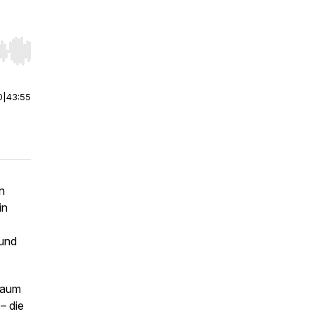
r end. Hold shift to jump forward or backward.
0
|
43:55
n
in
 und
Raum
– die