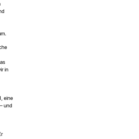
m
nd
aum.
iche
das
r in
, eine
 – und
Er