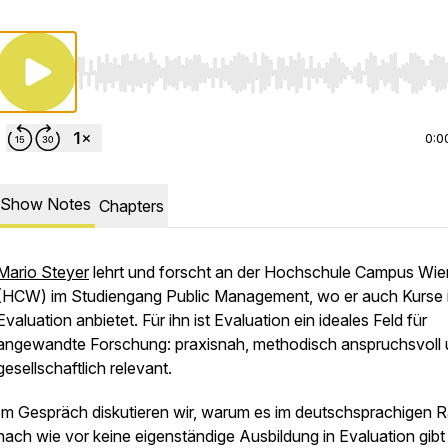
Use Left/Right to seek, Home/End to jump to start o
0:0
Show Notes
Chapters
Mario Steyer
lehrt und forscht an der Hochschule Campus Wie
(HCW) im Studiengang Public Management, wo er auch Kurse 
Evaluation anbietet. Für ihn ist Evaluation ein ideales Feld für
angewandte Forschung: praxisnah, methodisch anspruchsvoll
gesellschaftlich relevant.
Im Gespräch diskutieren wir, warum es im deutschsprachigen 
nach wie vor keine eigenständige Ausbildung in Evaluation gibt 