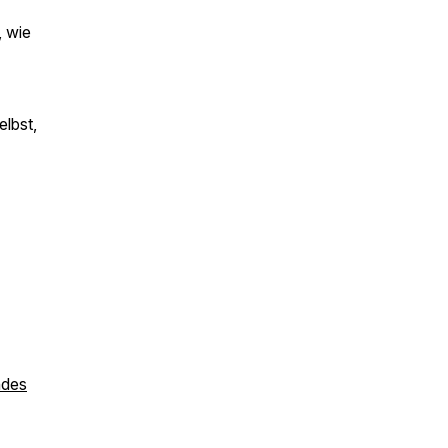
, wie
elbst,
ndes