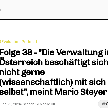
out
REvaluation Podcast
Folge 38 - "Die Verwaltung i
Österreich beschäftigt sic
nicht gerne
(wissenschaftlich) mit sich
selbst", meint Mario Steyer
S
June 29, 2026
•
Season 1
•
Episode 38