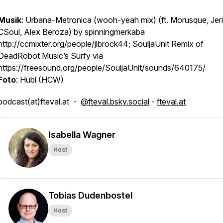
Musik
: Urbana-Metronica (wooh-yeah mix) (ft. Morusque, Jeri
CSoul, Alex Beroza) by spinningmerkaba
http://ccmixter.org/people/jlbrock44; SouljaUnit Remix of
DeadRobot Music’s Surfy via
https://freesound.org/people/SouljaUnit/sounds/640175/
Foto
: Hübl (HCW)
podcast(at)fteval.at -
@fteval.bsky.social
-
fteval.at
Isabella Wagner
Host
Tobias Dudenbostel
Host