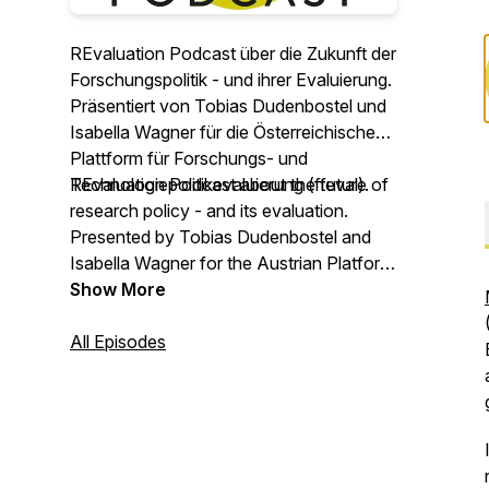
REvaluation Podcast über die Zukunft der
Forschungspolitik - und ihrer Evaluierung.
Präsentiert von Tobias Dudenbostel und
Isabella Wagner für die Österreichische
Plattform für Forschungs- und
Technologiepolitikevaluierung (fteval).
REvaluation Podcast about the future of
research policy - and its evaluation.
Presented by Tobias Dudenbostel and
Isabella Wagner for the Austrian Platform
for Research and Technology Policy
Show More
Evaluation (fteval).
All Episodes