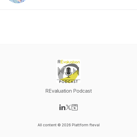
REvaluation Podcast
Visit our LinkedIn page
Visit our X-com page
Visit our Website page
All content © 2026 Plattform fteval