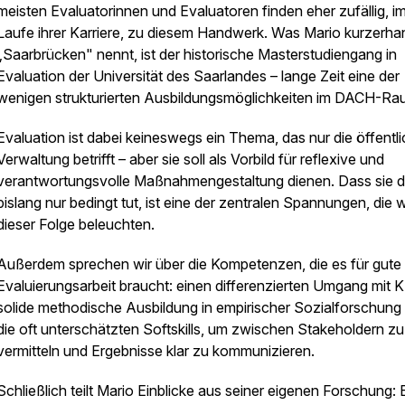
meisten Evaluatorinnen und Evaluatoren finden eher zufällig, i
Laufe ihrer Karriere, zu diesem Handwerk. Was Mario kurzerha
„Saarbrücken" nennt, ist der historische Masterstudiengang in
Evaluation der Universität des Saarlandes – lange Zeit eine der
wenigen strukturierten Ausbildungsmöglichkeiten im DACH-R
Evaluation ist dabei keineswegs ein Thema, das nur die öffentl
Verwaltung betrifft – aber sie soll als Vorbild für reflexive und
verantwortungsvolle Maßnahmengestaltung dienen. Dass sie 
bislang nur bedingt tut, ist eine der zentralen Spannungen, die wi
dieser Folge beleuchten.
Außerdem sprechen wir über die Kompetenzen, die es für gute
Evaluierungsarbeit braucht: einen differenzierten Umgang mit KI
solide methodische Ausbildung in empirischer Sozialforschung
die oft unterschätzten Softskills, um zwischen Stakeholdern zu
vermitteln und Ergebnisse klar zu kommunizieren.
Schließlich teilt Mario Einblicke aus seiner eigenen Forschung: 