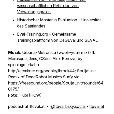
wissenschaftlichen Reflexion von
Verwaltungspraxis
Historischer Master in Evaluation – Universität
des Saarlandes
Eval-Training.org
– Gemeinsame
Trainingsplattform von
DeGEval
und
SEVAL
Musik
: Urbana-Metronica (wooh-yeah mix) (ft.
Morusque, Jeris, CSoul, Alex Beroza) by
spinningmerkaba
http://ccmixter.org/people/jlbrock44; SouljaUnit
Remix of DeadRobot Music’s Surfy via
https://freesound.org/people/SouljaUnit/sounds/64
0175/
Foto
: Hübl (HCW)
podcast(at)fteval.at -
@fteval.bsky.social
-
fteval.at