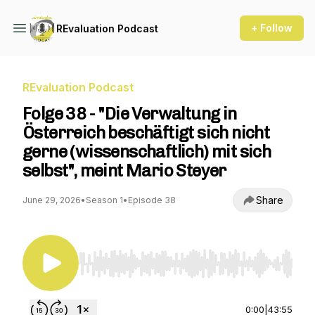
+ Follow
REvaluation Podcast
REvaluation Podcast
Folge 38 - "Die Verwaltung in
Österreich beschäftigt sich nicht
gerne (wissenschaftlich) mit sich
selbst", meint Mario Steyer
Share
June 29, 2026
•
Season 1
•
Episode 38
Use Left/Right to seek, Home/End to jump to st
0:00
|
43:55