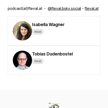
podcast(at)fteval.at -
@fteval.bsky.social
-
fteval.at
Isabella Wagner
Host
Tobias Dudenbostel
Host