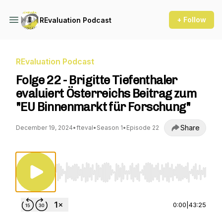
+ Follow
REvaluation Podcast
REvaluation Podcast
Folge 22 - Brigitte Tiefenthaler
evaluiert Österreichs Beitrag zum
"EU Binnenmarkt für Forschung"
Share
December 19, 2024
•
fteval
•
Season 1
•
Episode 22
Use Left/Right to seek, Home/End to jump to st
0:00
|
43:25