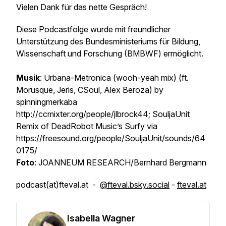
Vielen Dank für das nette Gespräch!
Diese Podcastfolge wurde mit freundlicher
Unterstützung des Bundesministeriums für Bildung,
Wissenschaft und Forschung (BMBWF) ermöglicht.
Musik
: Urbana-Metronica (wooh-yeah mix) (ft.
Morusque, Jeris, CSoul, Alex Beroza) by
spinningmerkaba
http://ccmixter.org/people/jlbrock44; SouljaUnit
Remix of DeadRobot Music’s Surfy via
https://freesound.org/people/SouljaUnit/sounds/64
0175/
Foto
: JOANNEUM RESEARCH/Bernhard Bergmann
podcast(at)fteval.at -
@fteval.bsky.social
-
fteval.at
Isabella Wagner