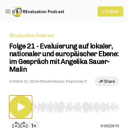
+ Follow
REvaluation Podcast
REvaluation Podcast
Folge 21 - Evaluierung auf lokaler,
nationaler und europäischer Ebene:
im Gespräch mit Angelika Sauer-
Malin
Share
October 01, 2024
•
fteval
•
Season 1
•
Episode 21
Use Left/Right to seek, Home/End to jump to st
0:00
|
29:13