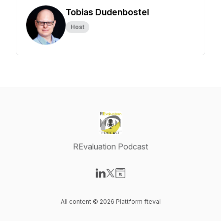
Tobias Dudenbostel
Host
REvaluation Podcast
Visit our LinkedIn page
Visit our X-com page
Visit our Website page
All content © 2026 Plattform fteval