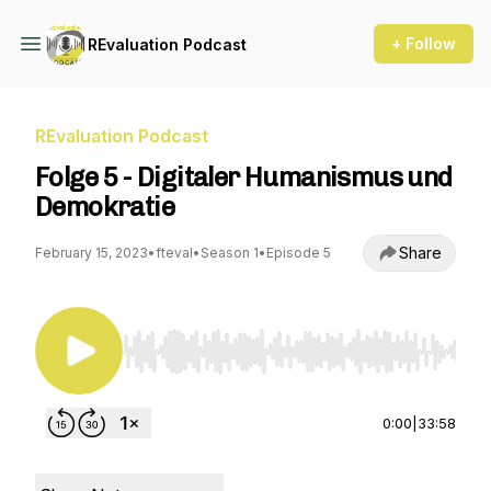
+ Follow
REvaluation Podcast
REvaluation Podcast
Folge 5 - Digitaler Humanismus und
Demokratie
Share
February 15, 2023
•
fteval
•
Season 1
•
Episode 5
Use Left/Right to seek, Home/End to jump to st
0:00
|
33:58